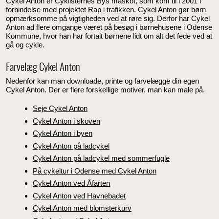
Cykel Anton er Cyklisternes Bys maskot, som kom til i 2001 i
forbindelse med projektet Rap i trafikken. Cykel Anton gør børn
opmærksomme på vigtigheden ved at røre sig. Derfor har Cykel
Anton ad flere omgange været på besøg i børnehusene i Odense
Kommune, hvor han har fortalt børnene lidt om alt det fede ved at
gå og cykle.
Farvelæg Cykel Anton
Nedenfor kan man downloade, printe og farvelægge din egen
Cykel Anton. Der er flere forskellige motiver, man kan male på.
Seje Cykel Anton
Cykel Anton i skoven
Cykel Anton i byen
Cykel Anton på ladcykel
Cykel Anton på ladcykel med sommerfugle
På cykeltur i Odense med Cykel Anton
Cykel Anton ved Åfarten
Cykel Anton ved Havnebadet
Cykel Anton med blomsterkurv