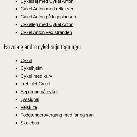
Cykelsej med Cykel Anton
Cykel Anton med reflekser
Cykel Anton på legepladsen
Cykelleg med Cykel Anton
Cykel Anton ved stranden
Farvelæg andre cykel-seje tegninger
Cykel
Cykelhjelm
Cykel med kurv
Trehjulet Cykel
Sej dreng på cykel
Lyssignal
Vejskilte
Fodgængerovergang med far og søn
Skolebus